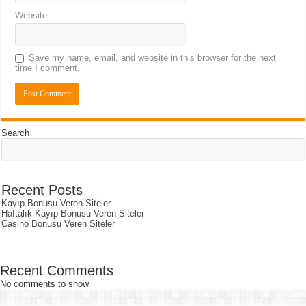
Website
Save my name, email, and website in this browser for the next
time I comment.
Search
Recent Posts
Kayıp Bonusu Veren Siteler
Haftalık Kayıp Bonusu Veren Siteler
Casino Bonusu Veren Siteler
Recent Comments
No comments to show.