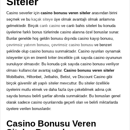
Siteler
Casino severler için
casino bonusu veren siteler
arasından birini
seçmek ve bu
kaçak siteye
üye olmak avantajlı olmak anlamına
gelmektedir. Birçok
canlı casino
ve canlı bahis siteleri bu konuda
üyelerine farklı bonus türlerinde casino alanına özel bonuslar sunar.
Bunlar genelde hoş geldin bonusu dışında casino kayıp bonusu,
çevrimsiz yatırım bonusu
,
çevrimsiz casino bonusu
ve benzeri
şeklinde olup casino bonusu sunmaktadır. Casino oyunları oynamak
isteyenler için en önemli kriter öncelikle çok sayıda casino oyununun
sunuluyor olmasıdır. Bu konuda çok sayıda casino bonusu veriliyor
olması kullanıcılar avantaj sağlar.
Casino bonusu veren siteler
Mobilbahis, Hiltonbet, Jetbahis, Betist, ve Discount Casino gibi
birçok güvenilir alt yapılı siteler mevcuttur. Bu siteler özellikle
üyelerini mutlu etmek ve daha fazla üye çekebilmek adına çok
sayıda bonusu belirli şartlar altında sunmaktadır. Bu bonusları genel
olarak sadece casino oyunlarında geçerli olan ve belirli miktarlarda
üyelere verilen bonuslardır.
Casino Bonusu Veren