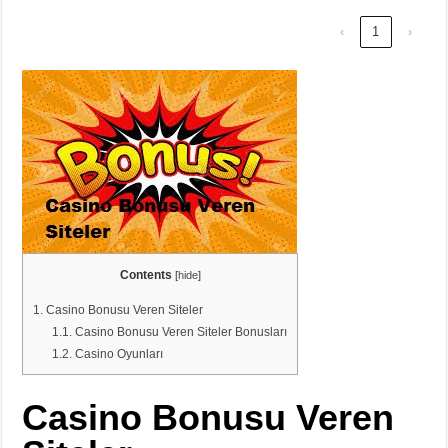
‹
1
›
Contents
[
hide
]
1.
Casino Bonusu Veren Siteler
1.1.
Casino Bonusu Veren Siteler Bonusları
1.2.
Casino Oyunları
Casino Bonusu Veren