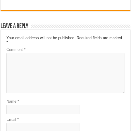
Leave a Reply
Your email address will not be published.
Required fields are marked
*
Comment
*
Name
*
Email
*