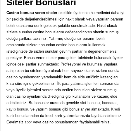
Siteler Bonusları
Casino bonusu veren siteler
özellikle üyelerinin hizmetlerini daha iyi
bir şekilde değerlendirebilmesi için nakit olarak veya yatırılan paranın
belirli oranlarına denk gelecek şekilde sunulmaktadır. Nakit olarak
sizlere sunulan casino bonuslarını değerlendirirken sitenin sunmuş
olduğu şartlara tabisiniz. Yatırmış olduğunuz paranın belirli
oranlarında sizlere sonundan casino bonuslarını kullanmak
istediğinizde de sizleri sunulan çevrim şartlarını değerlendirmeniz
gerekiyor. Bonus veren siteler para çekim talebinde bulunacak üyeler
içinde özel şartlar sunmaktadır. Profesyonel ve kurumsal yapılara
sahip olan bu sitelere üye olarak hem sayısız olarak sizlere sunula
casino oyunlarından yararlanabilir hem de elde ettiğiniz kazançları
kısa süre içine çekebilirsiniz.
İlk para yatırma
işlemleri sonrasında
veya üyelik işlemleri sonrasında verilen bonusları sizlere sunmuş
olan casino oyunlarında dilediğiniz gibi kullanabilir ve kazanç elde
edebilirsiniz. Bu bonuslar arasında genelde
slot bonusu
,
baccarat
,
kayıp bonusu
ve yatırım bonusu gibi bonuslar yer almaktadır.
Kredi
kartı bonuslarından
da kredi kartı yatırımlarınızda faydalanabilirsiniz.
Çevrimsiz
spor
veya casino bonuslarından faydalanabilirsiniz.