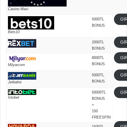
Casino Maxi
5000TL
Gİ
BONUS
Bets10
2000TL
Gİ
BONUS
8000TL
Gİ
BONUS
Milyarcom
5000TL
Gİ
BONUS
Jetbahis
50000TL
Gİ
İntobet
BONUS
+
150
FREESPİN
1500TL
Gİ